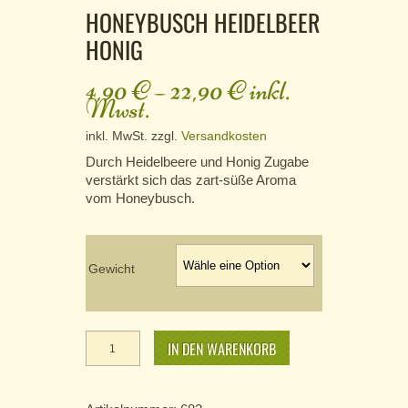
HONEYBUSCH HEIDELBEER
HONIG
4,90
€
–
22,90
€
inkl.
Mwst.
inkl. MwSt.
zzgl.
Versandkosten
Durch Heidelbeere und Honig Zugabe
verstärkt sich das zart-süße Aroma
vom Honeybusch.
Gewicht
Honeybusch
Heidelbeer
IN DEN WARENKORB
Honig
Menge