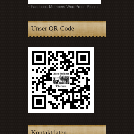
-
Facebook Members WordPress Plugin
Unser QR-Code
Kontaktdaten