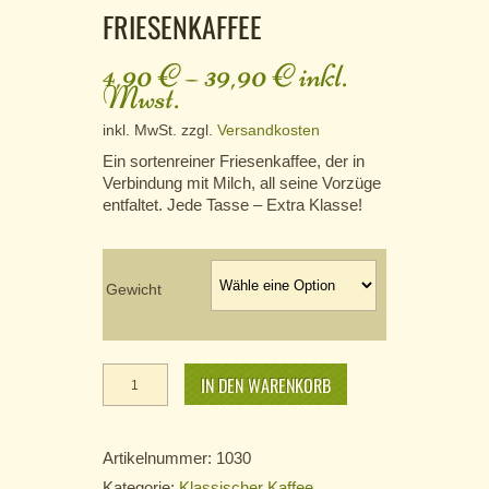
FRIESENKAFFEE
4,90
€
–
39,90
€
inkl.
Mwst.
inkl. MwSt.
zzgl.
Versandkosten
Ein sortenreiner Friesenkaffee, der in
Verbindung mit Milch, all seine Vorzüge
entfaltet. Jede Tasse – Extra Klasse!
Gewicht
Friesenkaffee
Menge
IN DEN WARENKORB
Artikelnummer:
1030
Kategorie:
Klassischer Kaffee