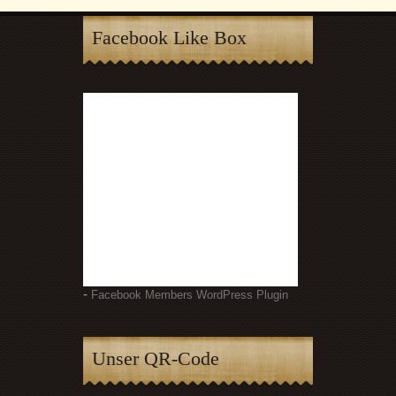
Facebook Like Box
-
Facebook Members WordPress Plugin
Unser QR-Code