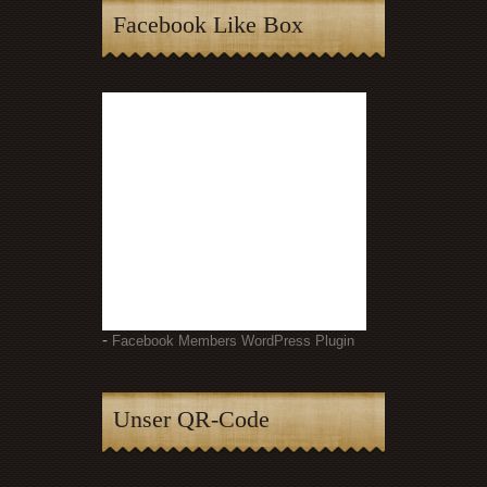
Facebook Like Box
-
Facebook Members WordPress Plugin
Unser QR-Code