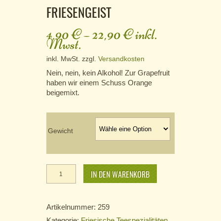
FRIESENGEIST
4,90
€
–
22,90
€
inkl.
Mwst.
inkl. MwSt.
zzgl.
Versandkosten
Nein, nein, kein Alkohol! Zur Grapefruit
haben wir einem Schuss Orange
beigemixt.
Gewicht
Friesengeist
Menge
IN DEN WARENKORB
Artikelnummer:
259
Kategorie:
Friesische Teespezialitäten