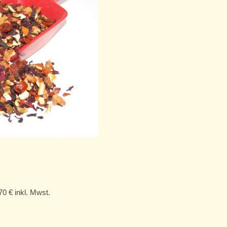
,70
€
inkl. Mwst.