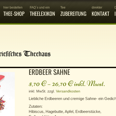
hier bestellen
FAQ´s und ein
Tee
direkter
THEE-SHOP
THEELEXIKON
ZUBEREITUNG
KONTAKT
ERDBEER SAHNE
5,70
€
–
26,70
€
inkl. Mwst.
inkl. MwSt.
zzgl.
Versandkosten
Liebliche Erdbeeren und cremige Sahne- ein Gedich
Zutaten:
Hibiscus, Hagebutte, Apfel, Erdbeerstücke,