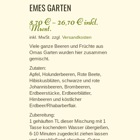
EMES GARTEN
5,70
€
–
26,70
€
inkl.
Mwst.
inkl. MwSt.
zzgl.
Versandkosten
Viele ganze Beeren und Früchte aus
Omas Garten wurden hier zusammen
gemischt.
Zutaten:
Apfel, Holunderbeeren, Rote Beete,
Hibiskusblüten, schwarze und rote
Johannisbeeren, Brombeeren,
Erdbeerstücke, Erdbeerblätter,
Himbeeren und köstlicher
Erdbeer/Rhabarberflair.
Zubereitung:
1 gehäuften TL dieser Mischung mit 1
Tasse kochendem Wasser übergießen,
6-10 Minuten zugedeckt ziehen lassen
und anschließend abseihen. Guten