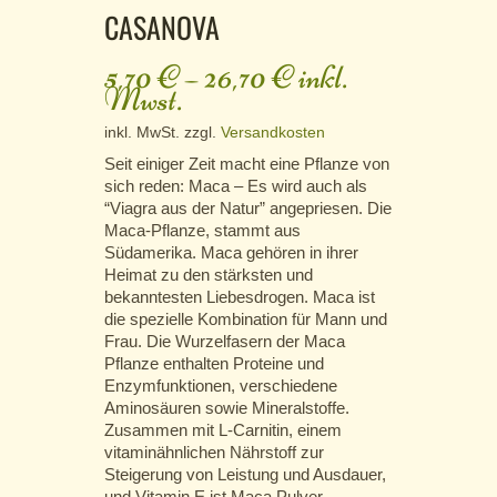
CASANOVA
5,70
€
–
26,70
€
inkl.
Mwst.
inkl. MwSt.
zzgl.
Versandkosten
Seit einiger Zeit macht eine Pflanze von
sich reden: Maca – Es wird auch als
“Viagra aus der Natur” angepriesen. Die
Maca-Pflanze, stammt aus
Südamerika. Maca gehören in ihrer
Heimat zu den stärksten und
bekanntesten Liebesdrogen. Maca ist
die spezielle Kombination für Mann und
Frau. Die Wurzelfasern der Maca
Pflanze enthalten Proteine und
Enzymfunktionen, verschiedene
Aminosäuren sowie Mineralstoffe.
Zusammen mit L-Carnitin, einem
vitaminähnlichen Nährstoff zur
Steigerung von Leistung und Ausdauer,
und Vitamin E ist Maca Pulver