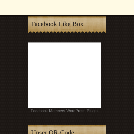
Facebook Like Box
-
Facebook Members WordPress Plugin
Unser QR-Code