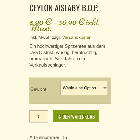
CEYLON AISLABY B.O.P.
5,90
€
–
26,90
€
inkl.
Mwst.
inkl. MwSt.
zzgl.
Versandkosten
Ein hochwertiger Spitzentee aus dem
Uva Distrikt, würzig, herbfruchtig,
aromatisch. Seit Jahren ein
Verkaufsschlager.
Gewicht
Ceylon
Aislaby
IN DEN WARENKORB
B.O.P.
Menge
Artikelnummer:
16