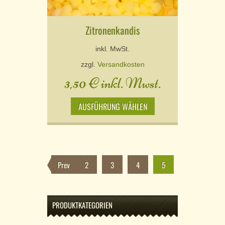
Zitronenkandis
inkl. MwSt.
zzgl.
Versandkosten
3,50
€
inkl. Mwst.
AUSFÜHRUNG WÄHLEN
Prev
1
2
3
4
5
PRODUKTKATEGORIEN