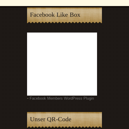
Facebook Like Box
-
Facebook Members WordPress Plugin
Unser QR-Code