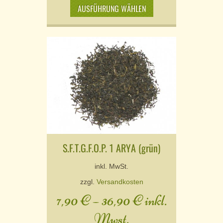
AUSFÜHRUNG WÄHLEN
S.F.T.G.F.O.P. 1 ARYA (grün)
inkl. MwSt.
zzgl.
Versandkosten
7,90
€
–
36,90
€
inkl.
Mwst.